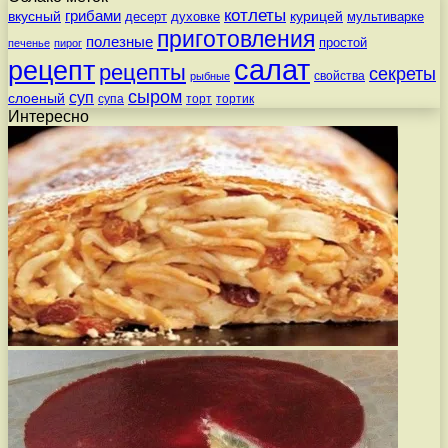
котлеты
вкусный
грибами
курицей
десерт
духовке
мультиварке
приготовления
полезные
простой
печенье
пирог
салат
рецепт
рецепты
секреты
свойства
рыбные
сыром
суп
слоеный
супа
торт
тортик
Интересно