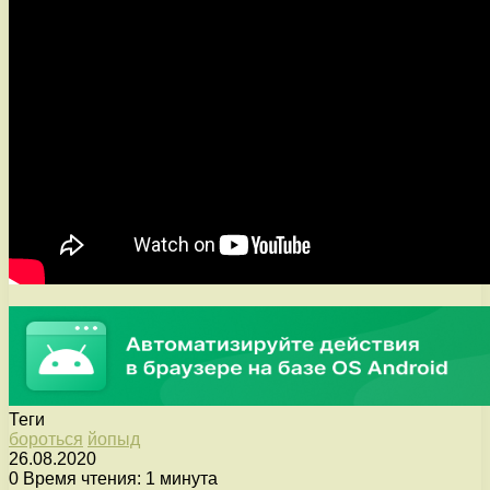
Теги
бороться
йопыд
26.08.2020
0
Время чтения: 1 минута