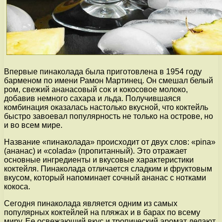
Впервые пинаколада была приготовлена в 1954 году
барменом по имени Рамон Мартинец. Он смешал белый
ром, свежий ананасовый сок и кокосовое молоко,
добавив немного сахара и льда. Получившаяся
комбинация оказалась настолько вкусной, что коктейль
быстро завоевал популярность не только на острове, но
и во всем мире.
Название «пинаколада» происходит от двух слов: «pina»
(ананас) и «colada» (пропитанный). Это отражает
основные ингредиенты и вкусовые характеристики
коктейля. Пинаколада отличается сладким и фруктовым
вкусом, который напоминает сочный ананас с нотками
кокоса.
Сегодня пинаколада является одним из самых
популярных коктейлей на пляжах и в барах по всему
миру. Ее освежающий вкус и тропический аромат делают