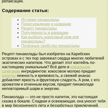
релаксации.
Содержание статьи:
История пинаколады
Происхождение и название
Рецепт пинаколады
Популярность и вариации
Как выбрать кокосовый ром для
пинаколады?
Полезные свойства пинаколады
Рецепт пинаколады был изобретен на Карибских
островах и с тех пор завоевал сердца многих любителей
экзотических напитков. Что делает этот коктейль по-
настоящему уникальным? Всё дело в
идеальном
сочетании
ингредиентов: кокосовое молоко придает
напитку
нежность и кремовость, а свежий ананас
добавляет яркость и фруктовую сладость. А ром, с его
ароматом и огненным вкусом, придает пинаколаде
неповторимый шарм и энергию.
Пинаколада — это не просто напиток, это настоящая
сказка в бокале. Сладкая и освежающая, она уносит тебя
в мир бесконечного лета и беззаботных приключений.