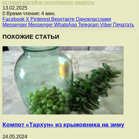
история
коктейля
популярного
рецепты
13.02.2025
0
Время чтения: 4 мин.
Facebook
X
Pinterest
Вконтакте
Одноклассники
Messenger
Messenger
WhatsApp
Telegram
Viber
Печатать
ПОХОЖИЕ СТАТЬИ
Компот «Тархун» из крыжовника на зиму
24.05.2024