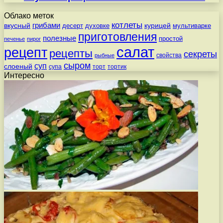
Облако меток
котлеты
вкусный
грибами
курицей
десерт
духовке
мультиварке
приготовления
полезные
простой
печенье
пирог
салат
рецепт
рецепты
секреты
свойства
рыбные
сыром
суп
слоеный
супа
торт
тортик
Интересно