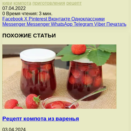
киви
компота
приготовления
рецепт
07.04.2022
0
Время чтения: 3 мин.
Facebook
X
Pinterest
Вконтакте
Одноклассники
Messenger
Messenger
WhatsApp
Telegram
Viber
Печатать
ПОХОЖИЕ СТАТЬИ
Рецепт компота из варенья
03.04.2024