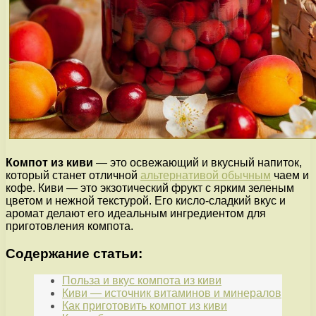
Компот из киви
— это освежающий и вкусный напиток,
который станет отличной
альтернативой обычным
чаем и
кофе. Киви — это экзотический фрукт с ярким зеленым
цветом и нежной текстурой. Его кисло-сладкий вкус и
аромат делают его идеальным ингредиентом для
приготовления компота.
Содержание статьи:
Польза и вкус компота из киви
Киви — источник витаминов и минералов
Как приготовить компот из киви