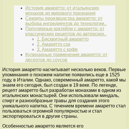
История амаретто: от итальянских
монахов до мирового признания
Секреты производства амаретто: от
выбора ингредиентов до технологии..
Популярные коктейли с амаретто: от
классических рецептов до авторских..
1. Бисквитный амаретто
2. Амаретто сок
3. Амаретто с кофе
Кулинарные применения амаретто: от
десертов до соусов
История амаретто насчитывает несколько веков. Первые
упоминания о похожем напитке появились еще в 1525
году, в Италии. Однако, современный амаретто, какой мы
знаем его сегодня, был создан в 19 веке. По легенде,
рецепт амаретто был разработан монахами в одном из
итальянских монастырей. Они использовали миндаль,
спирт и разнообразные травы для создания этого
уникального напитка. С течением времени амаретто стал
пользоваться огромной популярностью и стал
экспортироваться в другие страны.
Особенностью амаретто является его