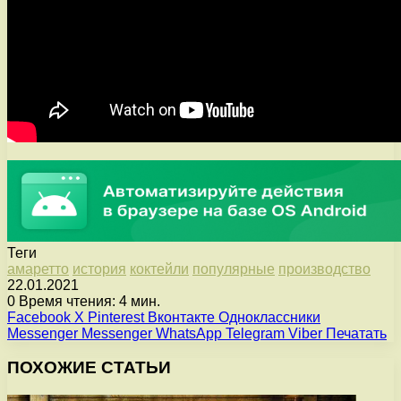
Теги
амаретто
история
коктейли
популярные
производство
22.01.2021
0
Время чтения: 4 мин.
Facebook
X
Pinterest
Вконтакте
Одноклассники
Messenger
Messenger
WhatsApp
Telegram
Viber
Печатать
ПОХОЖИЕ СТАТЬИ