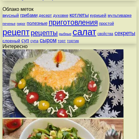
Облако меток
котлеты
вкусный
грибами
курицей
десерт
духовке
мультиварке
приготовления
полезные
простой
печенье
пирог
салат
рецепт
рецепты
секреты
свойства
рыбные
сыром
суп
слоеный
супа
торт
тортик
Интересно