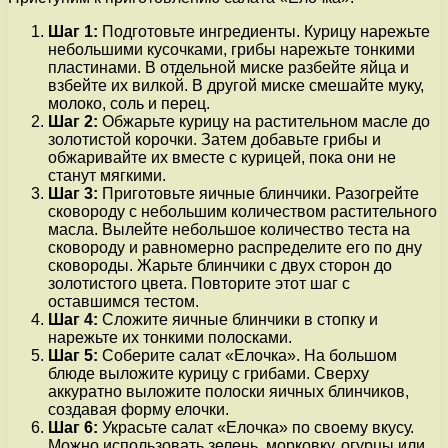
Шаг 1:
Подготовьте ингредиенты. Курицу нарежьте
небольшими кусочками, грибы нарежьте тонкими
пластинами. В отдельной миске разбейте яйца и
взбейте их вилкой. В другой миске смешайте муку,
молоко, соль и перец.
Шаг 2:
Обжарьте курицу на растительном масле до
золотистой корочки. Затем добавьте грибы и
обжаривайте их вместе с курицей, пока они не
станут мягкими.
Шаг 3:
Приготовьте яичные блинчики. Разогрейте
сковороду с небольшим количеством растительного
масла. Вылейте небольшое количество теста на
сковороду и равномерно распределите его по дну
сковороды. Жарьте блинчики с двух сторон до
золотистого цвета. Повторите этот шаг с
оставшимся тестом.
Шаг 4:
Сложите яичные блинчики в стопку и
нарежьте их тонкими полосками.
Шаг 5:
Соберите салат «Елочка». На большом
блюде выложите курицу с грибами. Сверху
аккуратно выложите полоски яичных блинчиков,
создавая форму елочки.
Шаг 6:
Украсьте салат «Елочка» по своему вкусу.
Можно использовать зелень, морковку, огурцы или