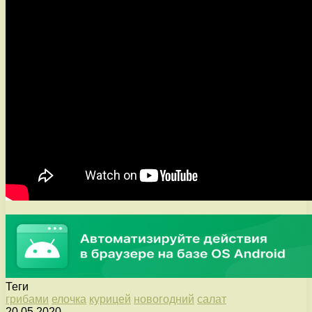
Теги
грибами
елочка
курицей
новогодний
салат
20.05.2020