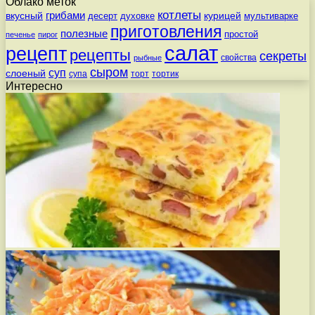
Облако меток
котлеты
вкусный
грибами
курицей
десерт
духовке
мультиварке
приготовления
полезные
простой
печенье
пирог
салат
рецепт
рецепты
секреты
свойства
рыбные
сыром
суп
слоеный
супа
торт
тортик
Интересно