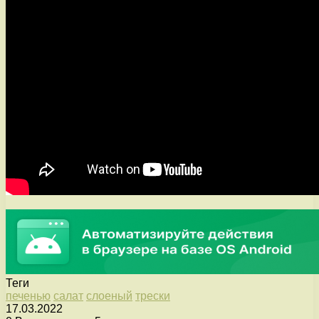
Теги
печенью
салат
слоеный
трески
17.03.2022