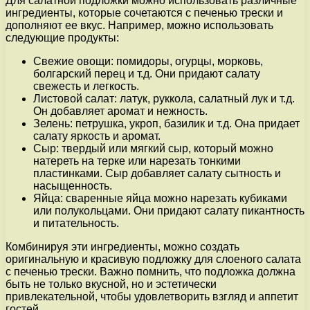
Для салатной подложки можно использовать различные
ингредиенты, которые сочетаются с печенью трески и
дополняют ее вкус. Например, можно использовать
следующие продукты:
Свежие овощи: помидоры, огурцы, морковь,
болгарский перец и т.д. Они придают салату
свежесть и легкость.
Листовой салат: латук, руккола, салатный лук и т.д.
Он добавляет аромат и нежность.
Зелень: петрушка, укроп, базилик и т.д. Она придает
салату яркость и аромат.
Сыр: твердый или мягкий сыр, который можно
натереть на терке или нарезать тонкими
пластинками. Сыр добавляет салату сытность и
насыщенность.
Яйца: сваренные яйца можно нарезать кубиками
или полукольцами. Они придают салату пикантность
и питательность.
Комбинируя эти ингредиенты, можно создать
оригинальную и красивую подложку для слоеного салата
с печенью трески. Важно помнить, что подложка должна
быть не только вкусной, но и эстетически
привлекательной, чтобы удовлетворить взгляд и аппетит
гостей.