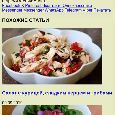
0
Время чтения: 5 мин.
Facebook
X
Pinterest
Вконтакте
Одноклассники
Messenger
Messenger
WhatsApp
Telegram
Viber
Печатать
ПОХОЖИЕ СТАТЬИ
Салат с курицей, сладким перцем и грибами
09.09.2019