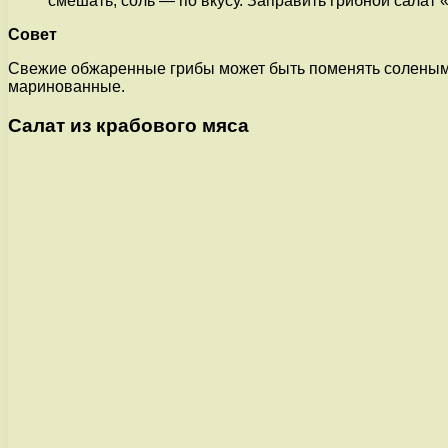
смешать, соль — по вкусу. Заправить грибной салат
Совет
Свежие обжаренные грибы может быть поменять солеными 
маринованные.
Салат из крабового мяса