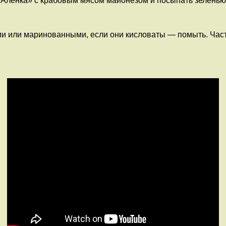
 «Аленка» с крабовым мясом майонезом и посыпать зеленью
или маринованными, если они кисловаты — помыть. Часть 