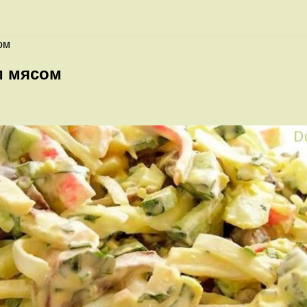
ом
м мясом