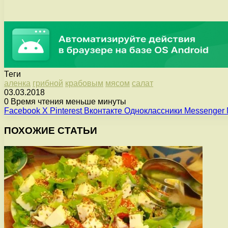
Теги
аленка
грибной
крабовым
мясом
салат
03.03.2018
0
Время чтения меньше минуты
Facebook
X
Pinterest
Вконтакте
Одноклассники
Messenger
ПОХОЖИЕ СТАТЬИ