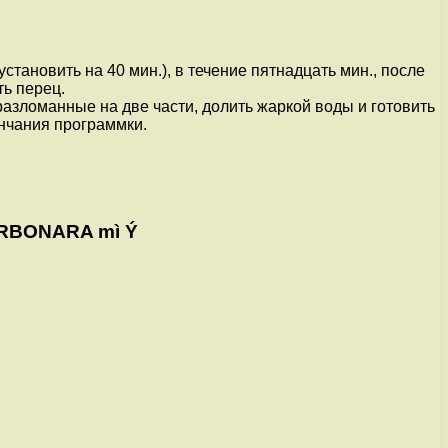
тановить на 40 мин.), в течение пятнадцать мин., после
ть перец.
 разломанные на две части, долить жаркой воды и готовить
ончания программки.
ARBONARA mì Ý