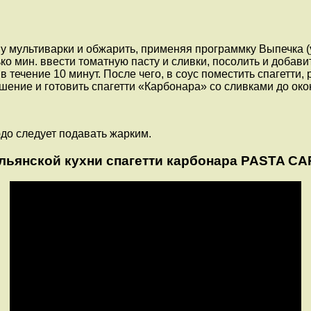
у мультиварки и обжарить, применяя программку Выпечка (ус
о мин. ввести томатную пасту и сливки, посолить и добави
в течение 10 минут. После чего, в соус поместить спагетти,
шение и готовить спагетти «Карбонара» со сливками до ок
до следует подавать жарким.
льянской кухни спагетти карбонара PASTA C