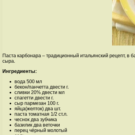
Паста карбонара – традиционный итальянский рецепт, в ба
сыра.
Ингредиенты:
вода 500 мл
бекон/панчетта двести г.
сливки 20% двести мл
спагетти двести г.
сыр пармезан 100 г.
яйца(желток) два шт.
паста томатная 1/2 ст.л.
чеснок два зубчика
базилик два веточки
перец чёрный молотый