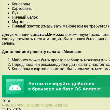
Консервы
Картофель
Лук
Яичный белок
Морковь
Яичный желток (смазывать майонезом не требуется)
Для декорации
салата «Мимоза»
рекомендуют использоват
сверху посыпать желтком так, чтобы горошек было видно,
зелень.
Дополнения к рецепту салата «Мимоза»:
Майонез может быть просто разбавить молоком или й
Перед подачей рекомендуется дать салату настоять
Консервы и картофель может быть поменять местами,
Теги
мимоза
рецепт
салат
традиционный
11.02.2019