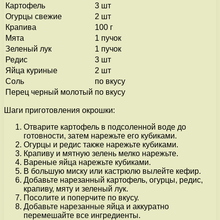
Картофель
3 шт
Огурцы свежие
2 шт
Крапива
100 г
Мята
1 пучок
Зеленый лук
1 пучок
Редис
3 шт
Яйца куриные
2 шт
Соль
по вкусу
Перец черный молотый
по вкусу
Шаги приготовления окрошки:
Отварите картофель в подсоленной воде до
готовности, затем нарежьте его кубиками.
Огурцы и редис также нарежьте кубиками.
Крапиву и мятную зелень мелко нарежьте.
Вареные яйца нарежьте кубиками.
В большую миску или кастрюлю вылейте кефир.
Добавьте нарезанный картофель, огурцы, редис,
крапиву, мяту и зеленый лук.
Посолите и поперчите по вкусу.
Добавьте нарезанные яйца и аккуратно
перемешайте все ингредиенты.