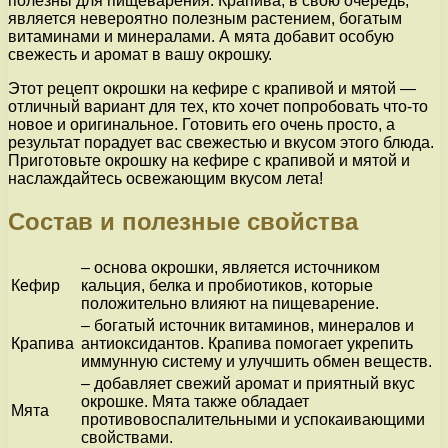
полезны для пищеварения. Крапива, в свою очередь,
является невероятно полезным растением, богатым
витаминами и минералами. А мята добавит особую
свежесть и аромат в вашу окрошку.
Этот рецепт окрошки на кефире с крапивой и мятой —
отличный вариант для тех, кто хочет попробовать что-то
новое и оригинальное. Готовить его очень просто, а
результат порадует вас свежестью и вкусом этого блюда.
Приготовьте окрошку на кефире с крапивой и мятой и
наслаждайтесь освежающим вкусом лета!
Состав и полезные свойства
– основа окрошки, является источником
Кефир
кальция, белка и пробиотиков, которые
положительно влияют на пищеварение.
– богатый источник витаминов, минералов и
Крапива
антиоксидантов. Крапива помогает укрепить
иммунную систему и улучшить обмен веществ.
– добавляет свежий аромат и приятный вкус
окрошке. Мята также обладает
Мята
противовоспалительными и успокаивающими
свойствами.