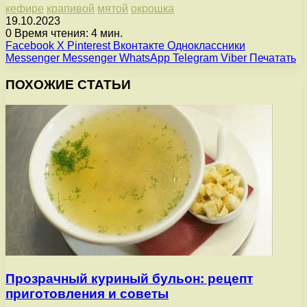
кефире
крапивой
мятой
окрошка
19.10.2023
0
Время чтения: 4 мин.
Facebook
X
Pinterest
Вконтакте
Одноклассники
Messenger
Messenger
WhatsApp
Telegram
Viber
Печатать
ПОХОЖИЕ СТАТЬИ
Прозрачный куриный бульон: рецепт
приготовления и советы