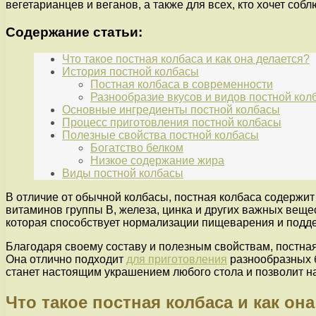
вегетарианцев и веганов, а также для всех, кто хочет соб
Содержание статьи:
Что такое постная колбаса и как она делается?
История постной колбасы
Постная колбаса в современности
Разнообразие вкусов и видов постной кол
Основные ингредиенты постной колбасы
Процесс приготовления постной колбасы
Полезные свойства постной колбасы
Богатство белком
Низкое содержание жира
Виды постной колбасы
В отличие от обычной колбасы, постная колбаса содержит
витаминов группы В, железа, цинка и других важных веще
которая способствует нормализации пищеварения и под
Благодаря своему составу и полезным свойствам, постна
Она отлично подходит
для приготовления
разнообразных б
станет настоящим украшением любого стола и позволит н
Что такое постная колбаса и как он