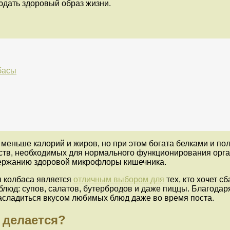
людать здоровый образ жизни.
басы
 меньше калорий и жиров, но при этом богата белками и п
ств, необходимых для нормального функционирования орган
держанию здоровой микрофлоры кишечника.
я колбаса является
отличным выбором для
тех, кто хочет с
люд: супов, салатов, бутербродов и даже пиццы. Благод
асладиться вкусом любимых блюд даже во время поста.
а делается?