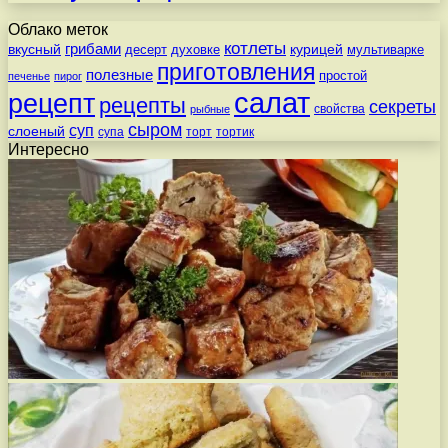
Облако меток
котлеты
вкусный
грибами
курицей
десерт
духовке
мультиварке
приготовления
полезные
простой
печенье
пирог
салат
рецепт
рецепты
секреты
свойства
рыбные
сыром
суп
слоеный
супа
торт
тортик
Интересно