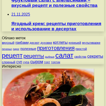
Фруктовый салат с апельсинами –
вкусный рецепт и полезные свойства
21.11.2025
Ягодный крем: рецепты приготовления
и использование в десертах
Облако меток
котлеты
вкусный
грибами
курицей
десерт
духовке
мультиварке
приготовления
полезные
простой
печенье
пирог
салат
рецепт
рецепты
секреты
свойства
рыбные
сыром
суп
слоеный
супа
торт
тортик
Интересно