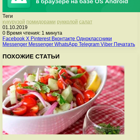
Теги
кукурузой
помидорами
рукколой
салат
01.10.2019
0
Время чтения: 1 минута
Facebook
X
Pinterest
Вконтакте
Одноклассники
Messenger
Messenger
WhatsApp
Telegram
Viber
Печатать
ПОХОЖИЕ СТАТЬИ