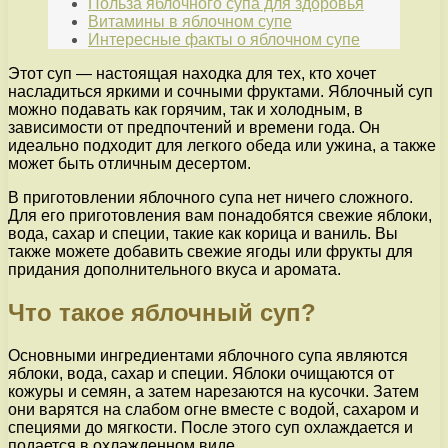
Польза яблочного супа для здоровья
Витамины в яблочном супе
Интересные факты о яблочном супе
Этот суп — настоящая находка для тех, кто хочет
насладиться яркими и сочными фруктами. Яблочный суп
можно подавать как горячим, так и холодным, в
зависимости от предпочтений и времени года. Он
идеально подходит для легкого обеда или ужина, а также
может быть отличным десертом.
В приготовлении яблочного супа нет ничего сложного.
Для его приготовления вам понадобятся свежие яблоки,
вода, сахар и специи, такие как корица и ваниль. Вы
также можете добавить свежие ягоды или фрукты для
придания дополнительного вкуса и аромата.
Что такое яблочный суп?
Основными ингредиентами яблочного супа являются
яблоки, вода, сахар и специи. Яблоки очищаются от
кожуры и семян, а затем нарезаются на кусочки. Затем
они варятся на слабом огне вместе с водой, сахаром и
специями до мягкости. После этого суп охлаждается и
подается в охлажденном виде.