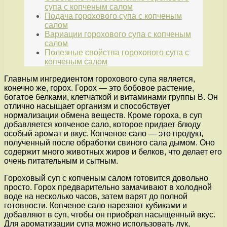
супа с копченым салом
Подача горохового супа с копченым
салом
Вариации горохового супа с копченым
салом
Полезные свойства горохового супа с
копченым салом
Главным ингредиентом горохового супа является,
конечно же, горох. Горох — это бобовое растение,
богатое белками, клетчаткой и витаминами группы В. Он
отлично насыщает организм и способствует
нормализации обмена веществ. Кроме гороха, в суп
добавляется копченое сало, которое придает блюду
особый аромат и вкус. Копченое сало — это продукт,
полученный после обработки свиного сала дымом. Оно
содержит много животных жиров и белков, что делает его
очень питательным и сытным.
Гороховый суп с копченым салом готовится довольно
просто. Горох предварительно замачивают в холодной
воде на несколько часов, затем варят до полной
готовности. Копченое сало нарезают кубиками и
добавляют в суп, чтобы он приобрел насыщенный вкус.
Для ароматизации супа можно использовать лук,