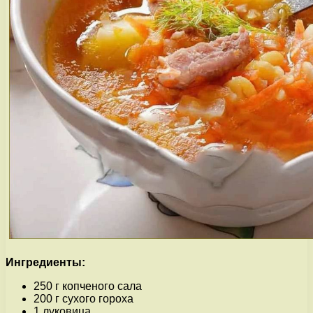
Ингредиенты:
250 г копченого сала
200 г сухого гороха
1 луковица