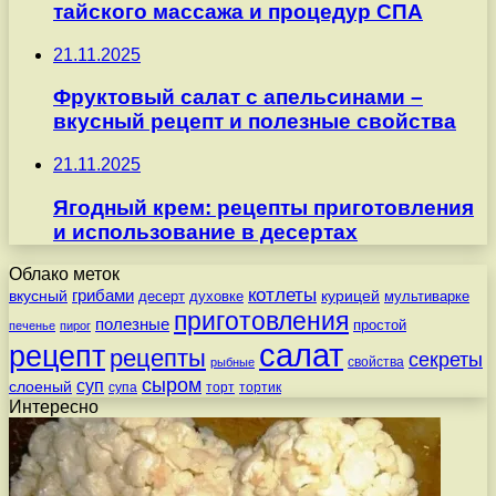
тайского массажа и процедур СПА
21.11.2025
Фруктовый салат с апельсинами –
вкусный рецепт и полезные свойства
21.11.2025
Ягодный крем: рецепты приготовления
и использование в десертах
Облако меток
котлеты
вкусный
грибами
курицей
десерт
духовке
мультиварке
приготовления
полезные
простой
печенье
пирог
салат
рецепт
рецепты
секреты
свойства
рыбные
сыром
суп
слоеный
супа
торт
тортик
Интересно