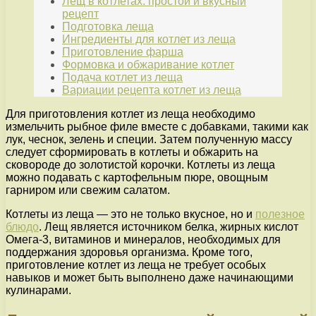
Лещ в котлетах: простой и вкусный
рецепт
Подготовка леща
Ингредиенты для котлет из леща
Приготовление фарша
Формовка и обжаривание котлет
Подача котлет из леща
Вариации рецепта котлет из леща
Для приготовления котлет из леща необходимо
измельчить рыбное филе вместе с добавками, такими как
лук, чеснок, зелень и специи. Затем полученную массу
следует сформировать в котлеты и обжарить на
сковороде до золотистой корочки. Котлеты из леща
можно подавать с картофельным пюре, овощным
гарниром или свежим салатом.
Котлеты из леща — это не только вкусное, но и
полезное
блюдо
. Лещ является источником белка, жирных кислот
Омега-3, витаминов и минералов, необходимых для
поддержания здоровья организма. Кроме того,
приготовление котлет из леща не требует особых
навыков и может быть выполнено даже начинающими
кулинарами.