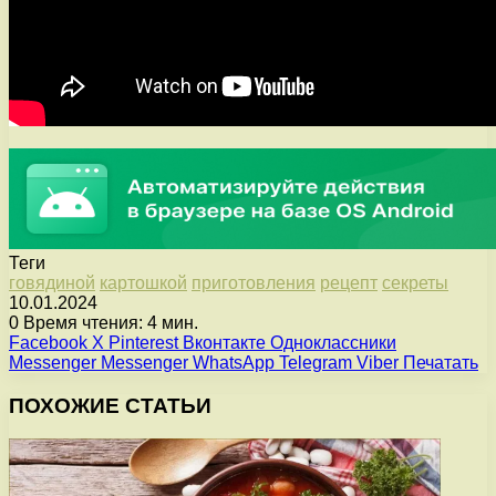
Теги
говядиной
картошкой
приготовления
рецепт
секреты
10.01.2024
0
Время чтения: 4 мин.
Facebook
X
Pinterest
Вконтакте
Одноклассники
Messenger
Messenger
WhatsApp
Telegram
Viber
Печатать
ПОХОЖИЕ СТАТЬИ