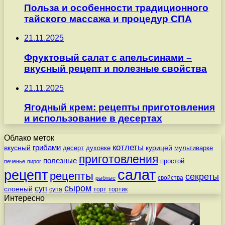
Польза и особенности традиционного
тайского массажа и процедур СПА
21.11.2025
Фруктовый салат с апельсинами –
вкусный рецепт и полезные свойства
21.11.2025
Ягодный крем: рецепты приготовления
и использование в десертах
Облако меток
котлеты
вкусный
грибами
курицей
десерт
духовке
мультиварке
приготовления
полезные
простой
печенье
пирог
салат
рецепт
рецепты
секреты
свойства
рыбные
сыром
суп
слоеный
супа
торт
тортик
Интересно