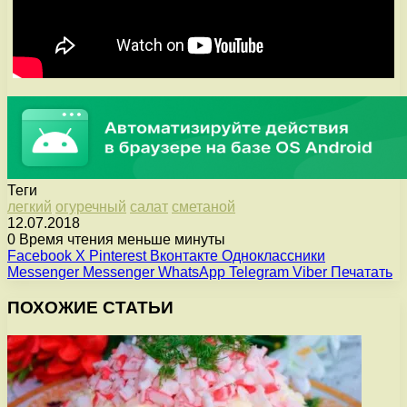
Теги
легкий
огуречный
салат
сметаной
12.07.2018
0
Время чтения меньше минуты
Facebook
X
Pinterest
Вконтакте
Одноклассники
Messenger
Messenger
WhatsApp
Telegram
Viber
Печатать
ПОХОЖИЕ СТАТЬИ