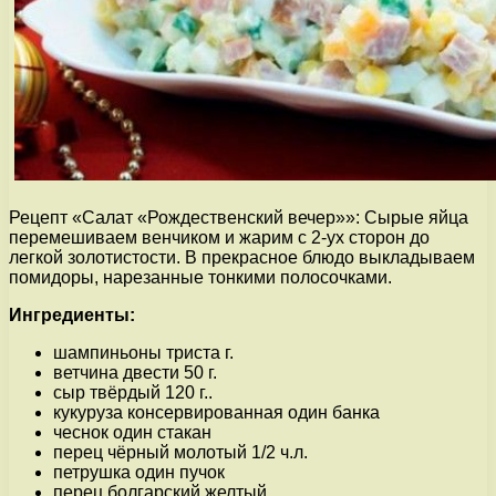
Рецепт «Салат «Рождественский вечер»»: Сырые яйца
перемешиваем венчиком и жарим с 2-ух сторон до
легкой золотистости. В прекрасное блюдо выкладываем
помидоры, нарезанные тонкими полосочками.
Ингредиенты:
шампиньоны триста г.
ветчина двести 50 г.
сыр твёрдый 120 г..
кукуруза консервированная один банка
чеснок один стакан
перец чёрный молотый 1/2 ч.л.
петрушка один пучок
перец болгарский желтый