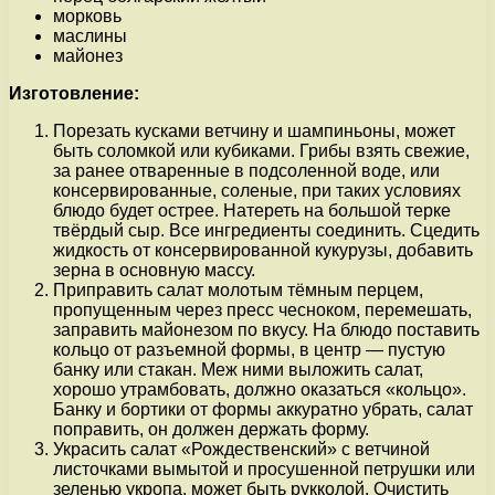
морковь
маслины
майонез
Изготовление:
Порезать кусками ветчину и шампиньоны, может
быть соломкой или кубиками. Грибы взять свежие,
за ранее отваренные в подсоленной воде, или
консервированные, соленые, при таких условиях
блюдо будет острее. Натереть на большой терке
твёрдый сыр. Все ингредиенты соединить. Сцедить
жидкость от консервированной кукурузы, добавить
зерна в основную массу.
Приправить салат молотым тёмным перцем,
пропущенным через пресс чесноком, перемешать,
заправить майонезом по вкусу. На блюдо поставить
кольцо от разъемной формы, в центр — пустую
банку или стакан. Меж ними выложить салат,
хорошо утрамбовать, должно оказаться «кольцо».
Банку и бортики от формы аккуратно убрать, салат
поправить, он должен держать форму.
Украсить салат «Рождественский» с ветчиной
листочками вымытой и просушенной петрушки или
зеленью укропа, может быть рукколой. Очистить