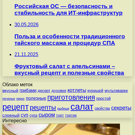
Российская ОС — безопасность и
стабильность для ИТ-инфраструктур
30.05.2026
Польза и особенности традиционного
тайского массажа и процедур СПА
21.11.2025
Фруктовый салат с апельсинами –
вкусный рецепт и полезные свойства
Облако меток
котлеты
вкусный
грибами
курицей
десерт
духовке
мультиварке
приготовления
полезные
простой
печенье
пирог
салат
рецепт
рецепты
секреты
свойства
рыбные
сыром
суп
слоеный
супа
торт
тортик
Интересно