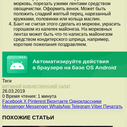
морковь, порезать узкими лентами средством
овощечистки. Оформить венок. Может быть
положить сладкий желтый перец, нарезанный
кружками, половинки или кольца маслин.
Бант не считая этого сделать из моркови, украсить
горошком из капелек майонеза. На морковных
лентах может быть что-то написать майонезом
средством кондитерского шприца, например,
короткие пожелания поздравляем.
Теги
ветчиной
рождественский
салат
26.03.2019
0
Время чтения: 1 минута
Facebook
X
Pinterest
Вконтакте
Одноклассники
Messenger
Messenger
WhatsApp
Telegram
Viber
Печатать
ПОХОЖИЕ СТАТЬИ