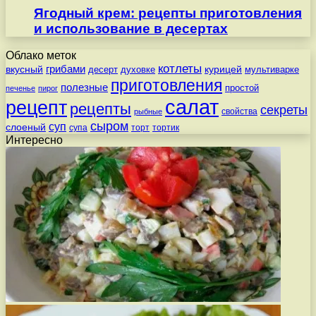
Ягодный крем: рецепты приготовления
и использование в десертах
Облако меток
котлеты
вкусный
грибами
курицей
десерт
духовке
мультиварке
приготовления
полезные
простой
печенье
пирог
салат
рецепт
рецепты
секреты
свойства
рыбные
сыром
суп
слоеный
супа
торт
тортик
Интересно