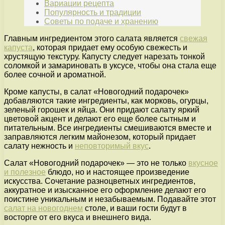
Вариации рецепта
Популярность и традиции
Советы по подаче и хранению
Главным ингредиентом этого салата является
свежая
капуста
, которая придает ему особую свежесть и
хрустящую текстуру. Капусту следует нарезать тонкой
соломкой и замариновать в уксусе, чтобы она стала еще
более сочной и ароматной.
Кроме капусты, в салат «Новогодний подарочек»
добавляются такие ингредиенты, как морковь, огурцы,
зеленый горошек и яйца. Они придают салату яркий
цветовой акцент и делают его еще более сытным и
питательным. Все ингредиенты смешиваются вместе и
заправляются легким майонезом, который придает
салату нежность и
неповторимый вкус
.
Салат «Новогодний подарочек» — это не только
вкусное
и полезное
блюдо, но и настоящее произведение
искусства. Сочетание разноцветных ингредиентов,
аккуратное и изысканное его оформление делают его
поистине уникальным и незабываемым. Подавайте этот
салат на новогоднем
столе, и ваши гости будут в
восторге от его вкуса и внешнего вида.