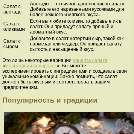
Авокадо — отличное дополнение к салату.
Салат с
Добавьте его нарезанными кусочками для
авокадо
более нежного и мягкого вкуса.
Если вы любите оливки, то добавьте их в
Салат с
салат. Они придадут салату пряный и
оливками
ароматный вкус.
Добавьте в салат натертый сыр, такой как
Салат с
пармезан или чеддер. Он придаст салату
сыром
сытость и насыщенный вкус.
Это лишь некоторые вариации
рецепта салата
«
Новогодний подарочек
«. Вы можете
экспериментировать с ингредиентами и создавать свои
уникальные комбинации. Важно помнить, что салат
должен быть вкусным и соответствовать вашим
предпочтениям.
Популярность и традиции