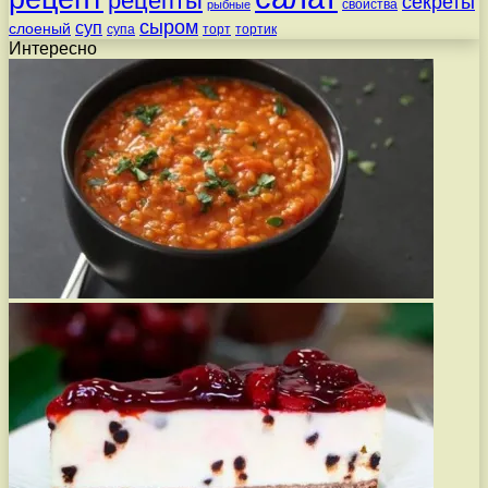
рецепты
секреты
свойства
рыбные
сыром
суп
слоеный
супа
торт
тортик
Интересно