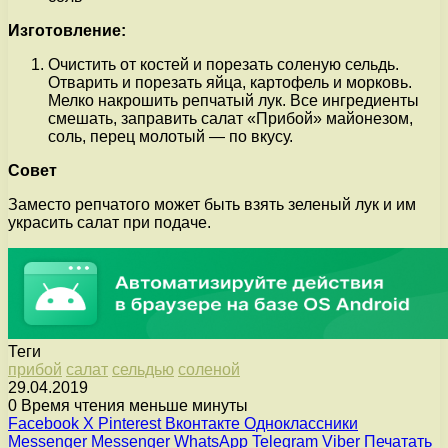
Изготовление:
Очистить от костей и порезать соленую сельдь.
Отварить и порезать яйца, картофель и морковь.
Мелко накрошить репчатый лук. Все ингредиенты
смешать, заправить салат «Прибой» майонезом,
соль, перец молотый — по вкусу.
Совет
Заместо репчатого может быть взять зеленый лук и им
украсить салат при подаче.
Теги
прибой
салат
сельдью
соленой
29.04.2019
0
Время чтения меньше минуты
Facebook
X
Pinterest
Вконтакте
Одноклассники
Messenger
Messenger
WhatsApp
Telegram
Viber
Печатать