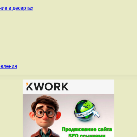
ние в десертах
овления