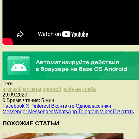
Теги
вкусный
котлеты
простой
рыбные
хлеба
29.09.2020
0
Время чтения: 5 мин.
Facebook
X
Pinterest
Вконтакте
Одноклассники
Messenger
Messenger
WhatsApp
Telegram
Viber
Печатать
ПОХОЖИЕ СТАТЬИ