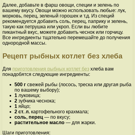
Далее, добавьте в фарш овощи, специи и зелень по
вашему вкусу. Овощи можно использовать любые: лук,
морковь, перец, зеленый горошек и т.д. Из специй
рекомендуется добавить соль, перец, паприку и зелень,
такую как петрушка или укроп. Если вы любите
пикантный вкус, можете добавить чеснок или горчицу.
Все ингредиенты тщательно перемешайте до получения
однородной массы.
Рецепт рыбных котлет без хлеба
Для
приготовления рыбных котлет без
хлеба вам
понадобятся следующие ингредиенты:
500 г
свежей рыбы (лосось, треска или другая рыба
по вашему выбору);
1
луковица;
2
зубчика чеснока;
1
яйцо;
2 ст. л.
картофельного крахмала;
соль, перец
— по вкусу;
растительное масло
— для жарки.
Шаги приготовления: