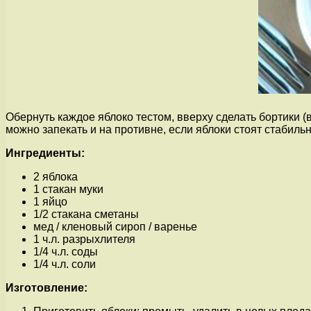
Обернуть каждое яблоко тестом, вверху сделать бортики (
можно запекать и на противне, если яблоки стоят стабильн
Ингредиенты:
2 яблока
1 стакан муки
1 яйцо
1/2 стакана сметаны
мед / кленовый сироп / варенье
1 ч.л. разрыхлителя
1/4 ч.л. соды
1/4 ч.л. соли
Изготовление: