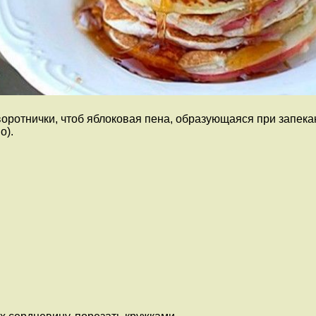
воротнички, чтоб яблоковая пена, образующаяся при запека
о).