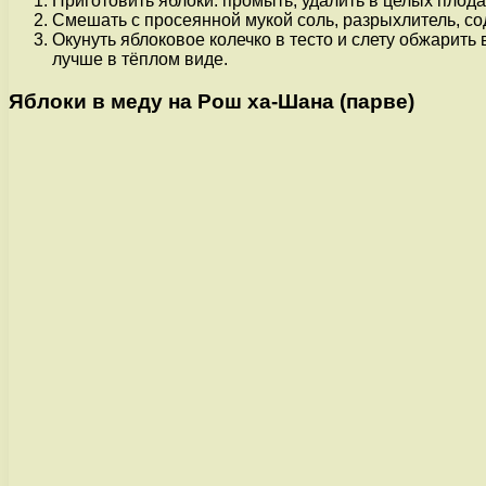
Приготовить яблоки: промыть, удалить в целых плода
Смешать с просеянной мукой соль, разрыхлитель, сод
Окунуть яблоковое колечко в тесто и слету обжарить
лучше в тёплом виде.
Яблоки в меду на Рош ха-Шана (парве)