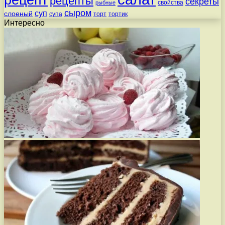
рецепт
рецепты
секреты
свойства
рыбные
сыром
суп
слоеный
супа
торт
тортик
Интересно