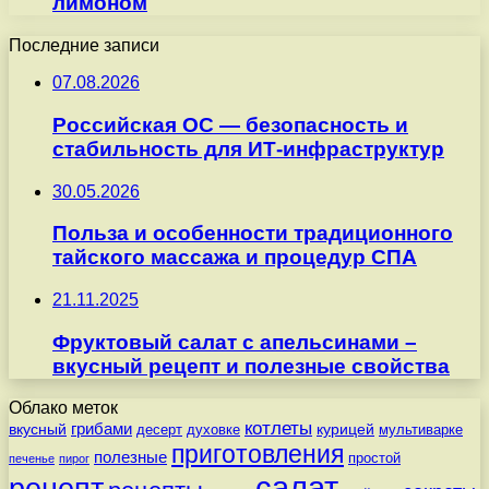
лимоном
Последние записи
07.08.2026
Российская ОС — безопасность и
стабильность для ИТ-инфраструктур
30.05.2026
Польза и особенности традиционного
тайского массажа и процедур СПА
21.11.2025
Фруктовый салат с апельсинами –
вкусный рецепт и полезные свойства
Облако меток
котлеты
вкусный
грибами
курицей
десерт
духовке
мультиварке
приготовления
полезные
простой
печенье
пирог
салат