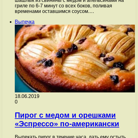
шашлык из свинины с медом и апельсинами на
гриле по 6-7 минут со всех боков, поливая
временами оставшимся соусом.…
Выпечка
18.06.2019
0
Пирог с медом и орешками
«Эспрессо» по-американски
Выпекать пирог в течение часа, дать ему остыть,