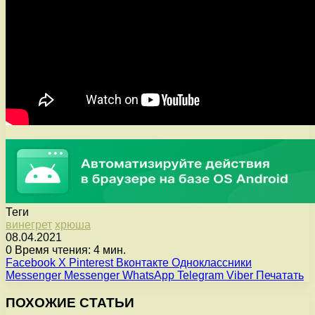
Теги
винегрет
хрюша
08.04.2021
0
Время чтения: 4 мин.
Facebook
X
Pinterest
Вконтакте
Одноклассники
Messenger
Messenger
WhatsApp
Telegram
Viber
Печатать
ПОХОЖИЕ СТАТЬИ