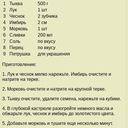
1
Тыква
500 г
2
Лук
1 шт
3
Чеснок
2 зубчика
4
Имбирь
2 см
5
Морковь
1 шт
6
Сливки
200 мл
7
Соль
по вкусу
8
Перец
по вкусу
9
Петрушка
для украшения
Приготовление:
1. Лук и чеснок мелко нарежьте. Имбирь очистите и
натрите на терке.
2. Морковь очистите и натрите на крупной терке.
3. Тыкву очистите, удалите семена, нарежьте на кубики.
4. В глубокой кастрюле разогрейте немного масла и
обжарьте лук, чеснок и имбирь до золотистого цвета.
5. Добавьте морковь и тушите еще несколько минут.