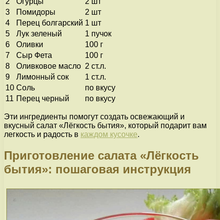
2
Огурцы
2 шт
3
Помидоры
2 шт
4
Перец болгарский
1 шт
5
Лук зеленый
1 пучок
6
Оливки
100 г
7
Сыр Фета
100 г
8
Оливковое масло
2 ст.л.
9
Лимонный сок
1 ст.л.
10
Соль
по вкусу
11
Перец черный
по вкусу
Эти ингредиенты помогут создать освежающий и
вкусный салат «Лёгкость бытия», который подарит вам
легкость и радость в
каждом кусочке
.
Приготовление салата «Лёгкость
бытия»: пошаговая инструкция