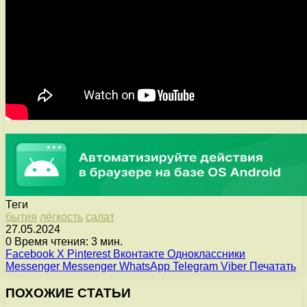
Теги
бытия
лёгкость
салат
27.05.2024
0
Время чтения: 3 мин.
Facebook
X
Pinterest
Вконтакте
Одноклассники
Messenger
Messenger
WhatsApp
Telegram
Viber
Печатать
ПОХОЖИЕ СТАТЬИ