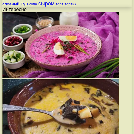
сыром
суп
слоеный
супа
торт
тортик
Интересно