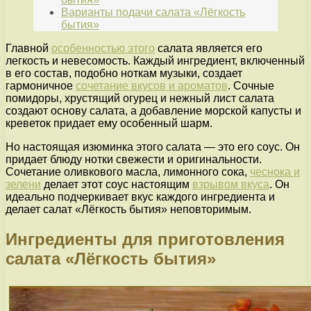
Варианты подачи салата «Лёгкость
бытия»
Главной
особенностью этого
салата является его
легкость и невесомость. Каждый ингредиент, включенный
в его состав, подобно ноткам музыки, создает
гармоничное
сочетание вкусов и ароматов
. Сочные
помидоры, хрустящий огурец и нежный лист салата
создают основу салата, а добавление морской капусты и
креветок придает ему особенный шарм.
Но настоящая изюминка этого салата — это его соус. Он
придает блюду нотки свежести и оригинальности.
Сочетание оливкового масла, лимонного сока,
чеснока и
зелени
делает этот соус настоящим
взрывом вкуса
. Он
идеально подчеркивает вкус каждого ингредиента и
делает салат «Лёгкость бытия» неповторимым.
Ингредиенты для приготовления
салата «Лёгкость бытия»