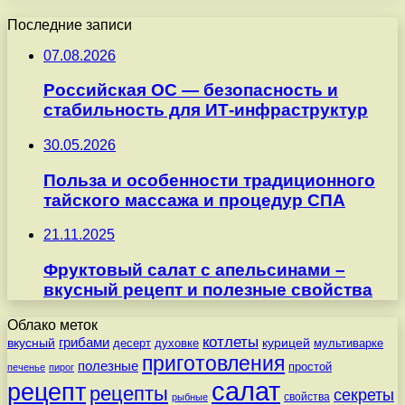
Последние записи
07.08.2026
Российская ОС — безопасность и
стабильность для ИТ-инфраструктур
30.05.2026
Польза и особенности традиционного
тайского массажа и процедур СПА
21.11.2025
Фруктовый салат с апельсинами –
вкусный рецепт и полезные свойства
Облако меток
котлеты
вкусный
грибами
курицей
десерт
духовке
мультиварке
приготовления
полезные
простой
печенье
пирог
салат
рецепт
рецепты
секреты
свойства
рыбные