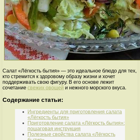
Салат «Лёгкость бытия» — это идеальное блюдо для тех,
кто стремится к здоровому образу жизни и хочет
поддерживать свою фигуру. В его основе лежит
сочетание
свежих овощей
и нежного морского вкуса.
Содержание статьи:
Ингредиенты для приготовления салата
«Лёгкость бытия»
Приготовление салата «Лёгкость бытия»:
пошаговая инструкция
Полезные свойства салата «Лёгкость
бытия»