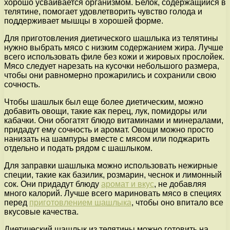
хорошо усваивается организмом. Белок, содержащийся в
телятине, помогает удовлетворить чувство голода и
поддерживает мышцы в хорошей форме.
Для приготовления диетического шашлыка из телятины
нужно выбрать мясо с низким содержанием жира. Лучше
всего использовать филе без кожи и жировых прослойек.
Мясо следует нарезать на кусочки небольшого размера,
чтобы они равномерно прожарились и сохранили свою
сочность.
Чтобы шашлык был еще более диетическим, можно
добавить овощи, такие как перец, лук, помидоры или
кабачки. Они обогатят блюдо витаминами и минералами,
придадут ему сочность и аромат. Овощи можно просто
нанизать на шампуры вместе с мясом или поджарить
отдельно и подать рядом с шашлыком.
Для заправки шашлыка можно использовать нежирные
специи, такие как базилик, розмарин, чеснок и лимонный
сок. Они придадут блюду
аромат и вкус
, не добавляя
много калорий. Лучше всего мариновать мясо в специях
перед
приготовлением шашлыка
, чтобы оно впитало все
вкусовые качества.
Диетический шашлык из телятины можно готовить на