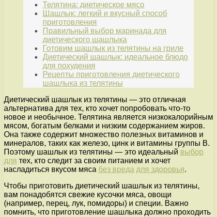
Телятина: диетическое мясо
Шашлык: легкий и вкусный способ
приготовления
Правильный выбор маринада для
диетического шашлыка
Готовим шашлык из телятины на гриле
Диетический шашлык: идеальное блюдо
для похудения
Рецепты приготовления диетического
шашлыка из телятины
Диетический шашлык из телятины — это отличная
альтернатива для тех, кто хочет попробовать что-то
новое и необычное. Телятина является низкокалорийным
мясом, богатым белками и низким содержанием жиров.
Она также содержит множество полезных витаминов и
минералов, таких как железо, цинк и витамины группы B.
Поэтому шашлык из телятины — это идеальный
выбор
для
тех, кто следит за своим питанием и хочет
насладиться вкусом мяса
без вреда
для здоровья
.
Чтобы приготовить диетический шашлык из телятины,
вам понадобятся свежие кусочки мяса, овощи
(например, перец, лук, помидоры) и специи. Важно
помнить, что приготовление шашлыка должно проходить