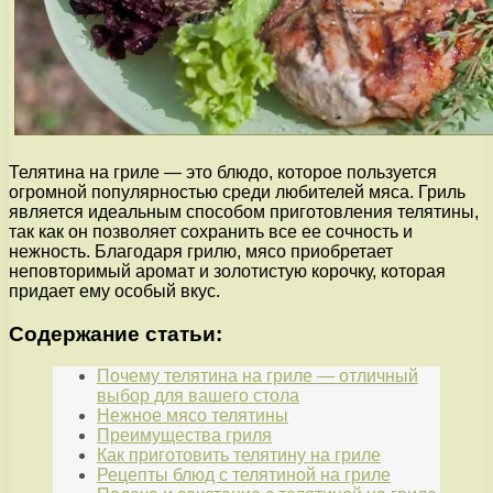
Телятина на гриле — это блюдо, которое пользуется
огромной популярностью среди любителей мяса. Гриль
является идеальным способом приготовления телятины,
так как он позволяет сохранить все ее сочность и
нежность. Благодаря грилю, мясо приобретает
неповторимый аромат и золотистую корочку, которая
придает ему особый вкус.
Содержание статьи:
Почему телятина на гриле — отличный
выбор для вашего стола
Нежное мясо телятины
Преимущества гриля
Как приготовить телятину на гриле
Рецепты блюд с телятиной на гриле