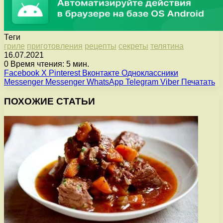
Теги
гриле
приготовления
рецепты
секреты
телятина
16.07.2021
0
Время чтения: 5 мин.
Facebook
X
Pinterest
Вконтакте
Одноклассники
Messenger
Messenger
WhatsApp
Telegram
Viber
Печатать
ПОХОЖИЕ СТАТЬИ