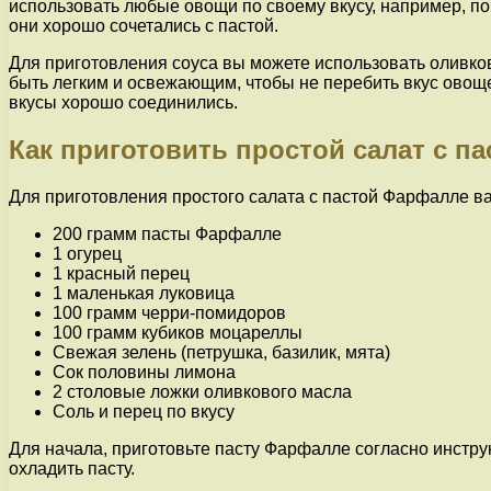
использовать любые овощи по своему вкусу, например, по
они хорошо сочетались с пастой.
Для приготовления соуса вы можете использовать оливков
быть легким и освежающим, чтобы не перебить вкус овоще
вкусы хорошо соединились.
Как приготовить простой салат с п
Для приготовления простого салата с пастой Фарфалле 
200 грамм пасты Фарфалле
1 огурец
1 красный перец
1 маленькая луковица
100 грамм черри-помидоров
100 грамм кубиков моцареллы
Свежая зелень (петрушка, базилик, мята)
Сок половины лимона
2 столовые ложки оливкового масла
Соль и перец по вкусу
Для начала, приготовьте пасту Фарфалле согласно инстру
охладить пасту.