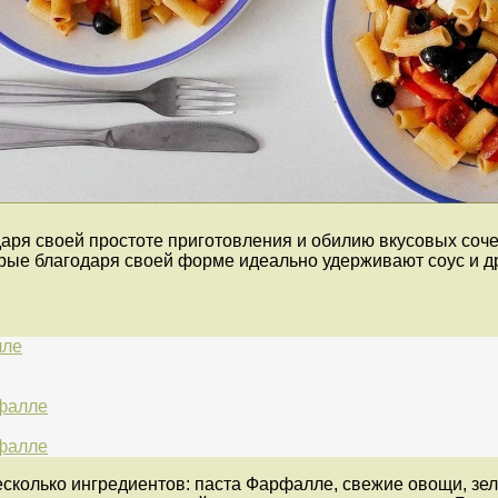
аря своей простоте приготовления и обилию вкусовых соче
орые благодаря своей форме идеально удерживают соус и д
лле
рфалле
рфалле
есколько ингредиентов: паста Фарфалле, свежие овощи, зел