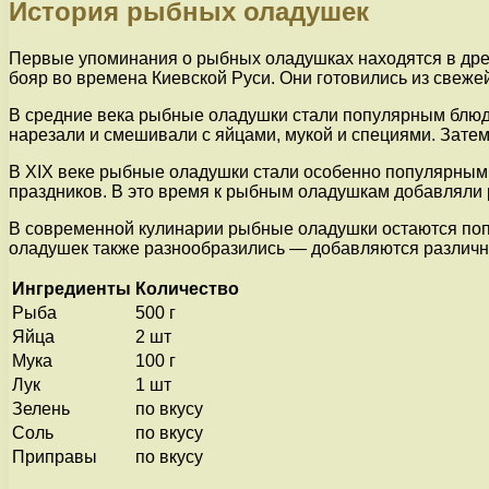
История рыбных оладушек
Первые упоминания о рыбных оладушках находятся в древ
бояр во времена Киевской Руси. Они готовились из свеже
В средние века рыбные оладушки стали популярным блюдо
нарезали и смешивали с яйцами, мукой и специями. Затем
В XIX веке рыбные оладушки стали особенно популярными
праздников. В это время к рыбным оладушкам добавляли 
В современной кулинарии рыбные оладушки остаются попу
оладушек также разнообразились — добавляются различны
Ингредиенты
Количество
Рыба
500 г
Яйца
2 шт
Мука
100 г
Лук
1 шт
Зелень
по вкусу
Соль
по вкусу
Приправы
по вкусу