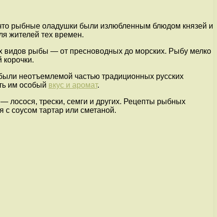
, что рыбные оладушки были излюбленным блюдом князей и
ля жителей тех времен.
х видов рыбы — от пресноводных до морских. Рыбу мелко
 корочки.
и были неотъемлемой частью традиционных русских
ать им особый
вкус и аромат
.
 лосося, трески, семги и других. Рецепты рыбных
 с соусом тартар или сметаной.