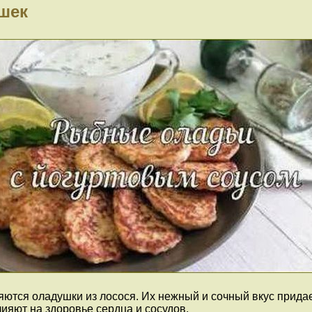
шек
тся оладушки из лосося. Их нежный и сочный вкус придает
яют на здоровье сердца и сосудов.