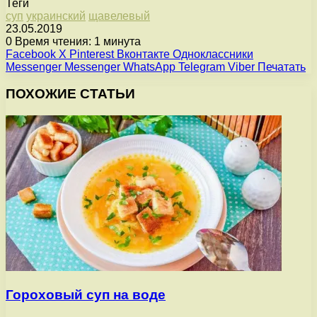
Теги
суп
украинский
щавелевый
23.05.2019
0
Время чтения: 1 минута
Facebook
X
Pinterest
Вконтакте
Одноклассники
Messenger
Messenger
WhatsApp
Telegram
Viber
Печатать
ПОХОЖИЕ СТАТЬИ
Гороховый суп на воде