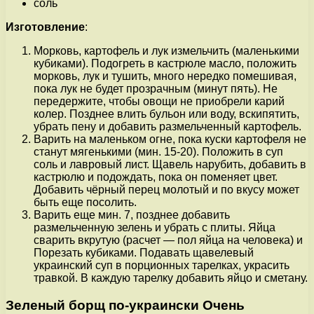
соль
Изготовление
:
Морковь, картофель и лук измельчить (маленькими
кубиками). Подогреть в кастрюле масло, положить
морковь, лук и тушить, много нередко помешивая,
пока лук не будет прозрачным (минут пять). Не
передержите, чтобы овощи не приобрели карий
колер. Позднее влить бульон или воду, вскипятить,
убрать пену и добавить размельченный картофель.
Варить на маленьком огне, пока куски картофеля не
станут мягенькими (мин. 15-20). Положить в суп
соль и лавровый лист. Щавель нарубить, добавить в
кастрюлю и подождать, пока он поменяет цвет.
Добавить чёрный перец молотый и по вкусу может
быть еще посолить.
Варить еще мин. 7, позднее добавить
размельченную зелень и убрать с плиты. Яйца
сварить вкрутую (расчет — пол яйца на человека) и
Порезать кубиками. Подавать щавелевый
украинский суп в порционных тарелках, украсить
травкой. В каждую тарелку добавить яйцо и сметану.
Зеленый борщ по-украински Очень