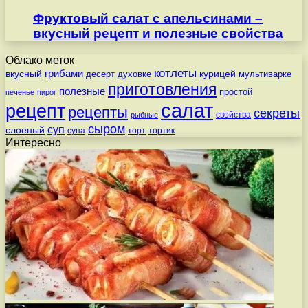
Фруктовый салат с апельсинами –
вкусный рецепт и полезные свойства
Облако меток
котлеты
вкусный
грибами
курицей
десерт
духовке
мультиварке
приготовления
полезные
простой
печенье
пирог
салат
рецепт
рецепты
секреты
свойства
рыбные
сыром
суп
слоеный
супа
торт
тортик
Интересно