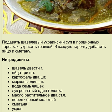
Подавать щавелевый украинский суп в порционных
тарелках, украсить травкой. В каждую тарелку добавить
яйцо и сметану.
Ингредиенты
:
щавель двести г.
яйца три шт.
картофель два шт.
морковь один шт.
вода семь чашек
лук репчатый один головка
масло растительное два ст.л.
перец чёрный молотый
сметана
укроп