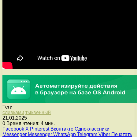
Теги
сливками
тыквенный
21.01.2025
0
Время чтения: 4 мин.
Facebook
X
Pinterest
Вконтакте
Одноклассники
Messenger
Messenger
WhatsApp
Telegram
Viber
Печатать