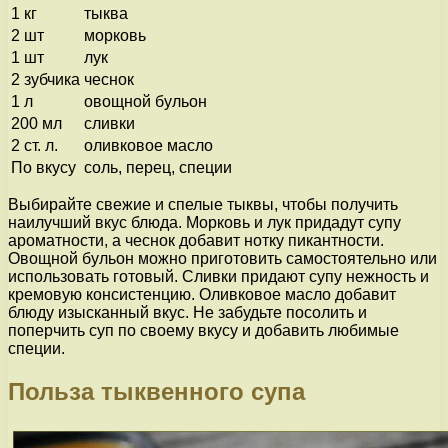
1 кг
тыква
2 шт
морковь
1 шт
лук
2 зубчика
чеснок
1 л
овощной бульон
200 мл
сливки
2 ст. л.
оливковое масло
По вкусу
соль, перец, специи
Выбирайте свежие и спелые тыквы, чтобы получить
наилучший вкус блюда. Морковь и лук придадут супу
ароматности, а чеснок добавит нотку пикантности.
Овощной бульон можно приготовить самостоятельно или
использовать готовый. Сливки придают супу нежность и
кремовую консистенцию. Оливковое масло добавит
блюду изысканный вкус. Не забудьте посолить и
поперчить суп по своему вкусу и добавить любимые
специи.
Польза тыквенного супа