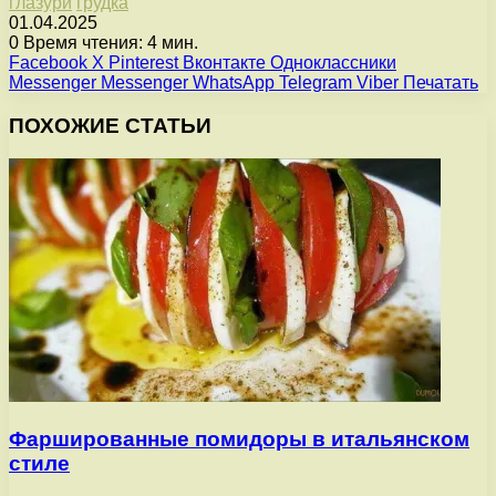
глазури
грудка
01.04.2025
0
Время чтения: 4 мин.
Facebook
X
Pinterest
Вконтакте
Одноклассники
Messenger
Messenger
WhatsApp
Telegram
Viber
Печатать
ПОХОЖИЕ СТАТЬИ
Фаршированные помидоры в итальянском
стиле