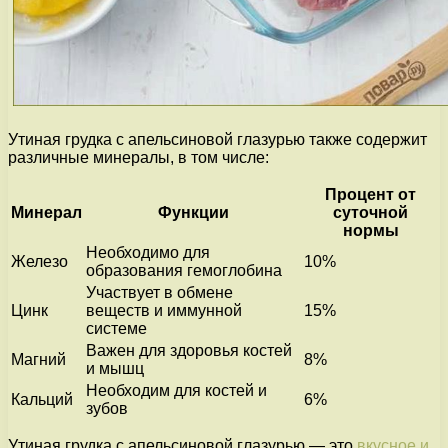
Утиная грудка с апельсиновой глазурью также содержит
различные минералы, в том числе:
Процент от
Минерал
Функции
суточной
нормы
Необходимо для
Железо
10%
образования гемоглобина
Участвует в обмене
Цинк
веществ и иммунной
15%
системе
Важен для здоровья костей
Магний
8%
и мышц
Необходим для костей и
Кальций
6%
зубов
Утиная грудка с апельсиновой глазурью — это
вкусное и