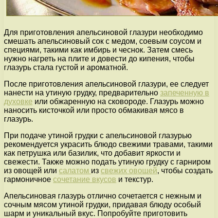
Для приготовления апельсиновой глазури необходимо
смешать апельсиновый сок с медом, соевым соусом и
специями, такими как имбирь и чеснок. Затем смесь
нужно нагреть на плите и довести до кипения, чтобы
глазурь стала густой и ароматной.
После приготовления апельсиновой глазури, ее следует
нанести на утиную грудку, предварительно
запеченную в
духовке
или обжаренную на сковороде. Глазурь можно
наносить кисточкой или просто обмакивая мясо в
глазурь.
При подаче утиной грудки с апельсиновой глазурью
рекомендуется украсить блюдо свежими травами, такими
как петрушка или базилик, что добавит яркости и
свежести. Также можно подать утиную грудку с гарниром
из овощей или
салатом
из
свежих овощей
, чтобы создать
гармоничное
сочетание вкусов
и текстур.
Апельсиновая глазурь отлично сочетается с нежным и
сочным мясом утиной грудки, придавая блюду особый
шарм и уникальный вкус. Попробуйте приготовить