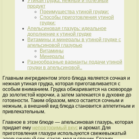
Утиная грудка: нежный и полезный
продукт
Преимущества утиной грудки:
Способы приготовления утиной
грудки:
Апельсиновая глазурь: идеальное
дополнение к утиной грудке
Витамины и минералы в утиной грудке с
апельсиновой глазурью
Витамины
Минералы
Разнообразные варианты подачи утиной
грудки в апельсиновой..
Главным ингредиентом этого блюда является сочная и
нежная утиная грудка, которая приготавливается с
особым вниманием. Грудка обжаривается на сковороде
до золотистой корочки, а затем запекается в духовке до
готовности. Таким образом, мясо остается сочным и
нежным, а внешний вид блюда становится аппетитным и
привлекательным.
Главное в этом блюде — апельсиновая глазурь, которая
придает ему
неповторимый вкус
и аромат. Для
приготовления глазури используются свежевыжатый
апельсиновый сок, сахар, мед и специи. Глазурь