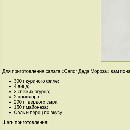
Для приготовления салата «Сапог Деда Мороза» вам пон
300 г куриного филе;
4 яйца;
2 свежих огурца;
2 помидора;
200 г твердого сыра;
150 г майонеза;
Соль и перец по вкусу.
Шаги приготовления: