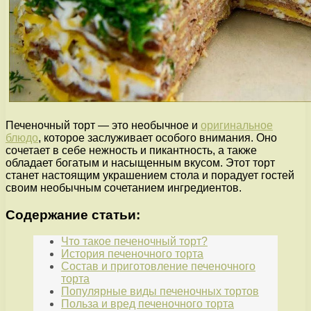
Печеночный торт — это необычное и
оригинальное
блюдо
, которое заслуживает особого внимания. Оно
сочетает в себе нежность и пикантность, а также
обладает богатым и насыщенным вкусом. Этот торт
станет настоящим украшением стола и порадует гостей
своим необычным сочетанием ингредиентов.
Содержание статьи:
Что такое печеночный торт?
История печеночного торта
Состав и приготовление печеночного
торта
Популярные виды печеночных тортов
Польза и вред печеночного торта