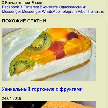
0
Время чтения: 5 мин.
Facebook
X
Pinterest
Вконтакте
Одноклассники
Messenger
Messenger
WhatsApp
Telegram
Viber
Печатать
ПОХОЖИЕ СТАТЬИ
Уникальный торт-желе с фруктами
24.04.2019