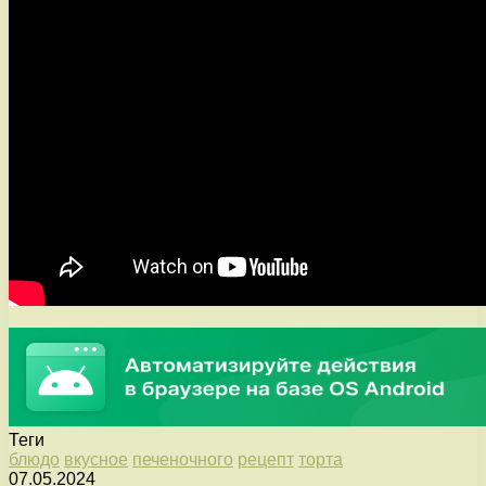
Теги
блюдо
вкусное
печеночного
рецепт
торта
07.05.2024