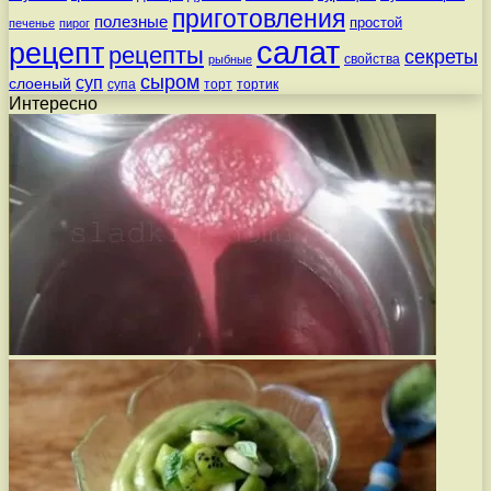
приготовления
полезные
простой
печенье
пирог
салат
рецепт
рецепты
секреты
свойства
рыбные
сыром
суп
слоеный
супа
торт
тортик
Интересно