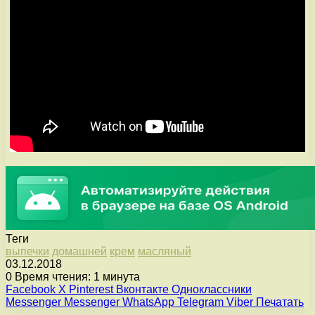
Теги
выпечки
домашней
крем
масляный
03.12.2018
0
Время чтения: 1 минута
Facebook
X
Pinterest
Вконтакте
Одноклассники
Messenger
Messenger
WhatsApp
Telegram
Viber
Печатать