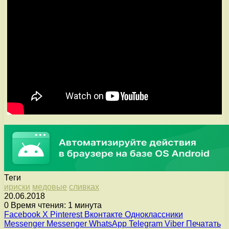
Теги
ириски
медовые
сливках
20.06.2018
0
Время чтения: 1 минута
Facebook
X
Pinterest
Вконтакте
Одноклассники
Messenger
Messenger
WhatsApp
Telegram
Viber
Печатать