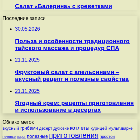
Салат «Балерина» с креветками
Последние записи
30.05.2026
Польза и особенности традиционного
тайского массажа и процедур СПА
21.11.2025
Фруктовый салат с апельсинами –
вкусный рецепт и полезные свойства
21.11.2025
Ягодный крем: рецепты приготовления
и использование в десертах
Облако меток
котлеты
вкусный
грибами
курицей
десерт
духовке
мультиварке
приготовления
полезные
простой
печенье
пирог