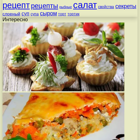
салат
рецепт
рецепты
секреты
свойства
рыбные
сыром
суп
слоеный
супа
торт
тортик
Интересно