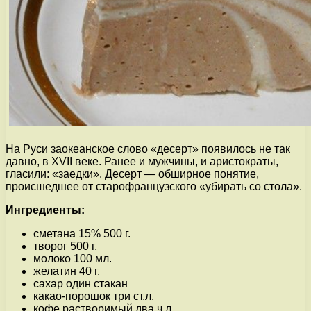
На Руси заокеанское слово «десерт» появилось не так
давно, в XVII веке. Ранее и мужчины, и аристократы,
гласили: «заедки». Десерт — обширное понятие,
происшедшее от старофранцузского «убирать со стола».
Ингредиенты:
сметана 15% 500 г.
творог 500 г.
молоко 100 мл.
желатин 40 г.
сахар один стакан
какао-порошок три ст.л.
кофе растворимый два ч.л.