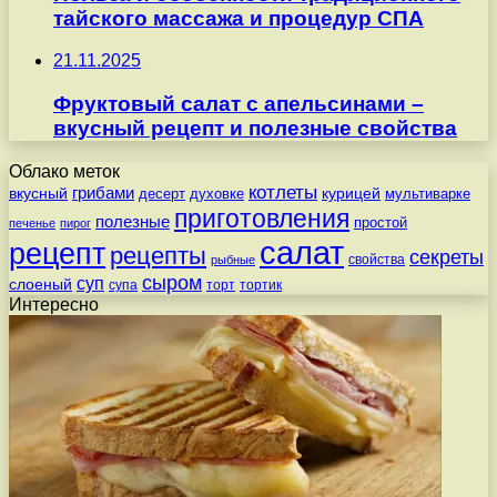
тайского массажа и процедур СПА
21.11.2025
Фруктовый салат с апельсинами –
вкусный рецепт и полезные свойства
Облако меток
котлеты
вкусный
грибами
курицей
десерт
духовке
мультиварке
приготовления
полезные
простой
печенье
пирог
салат
рецепт
рецепты
секреты
свойства
рыбные
сыром
суп
слоеный
супа
торт
тортик
Интересно