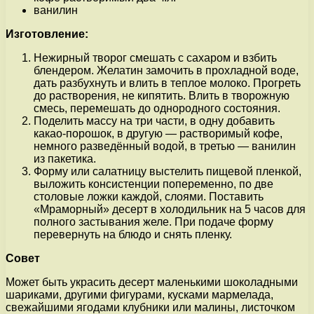
ванилин
Изготовление:
Нежирный творог смешать с сахаром и взбить
блендером. Желатин замочить в прохладной воде,
дать разбухнуть и влить в теплое молоко. Прогреть
до растворения, не кипятить. Влить в творожную
смесь, перемешать до однородного состояния.
Поделить массу на три части, в одну добавить
какао-порошок, в другую — растворимый кофе,
немного разведённый водой, в третью — ванилин
из пакетика.
Форму или салатницу выстелить пищевой пленкой,
выложить консистенции попеременно, по две
столовые ложки каждой, слоями. Поставить
«Мраморный» десерт в холодильник на 5 часов для
полного застывания желе. При подаче форму
перевернуть на блюдо и снять пленку.
Совет
Может быть украсить десерт маленькими шоколадными
шариками, другими фигурами, кусками мармелада,
свежайшими ягодами клубники или малины, листочком