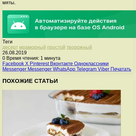
мяты.
Теги
десерт
мраморный
простой
творожный
26.08.2019
0
Время чтения: 1 минута
Facebook
X
Pinterest
Вконтакте
Одноклассники
Messenger
Messenger
WhatsApp
Telegram
Viber
Печатать
ПОХОЖИЕ СТАТЬИ