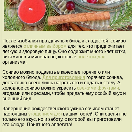
После изобилия праздничных блюд и сладостей, сочиво
является
отличным выбором
для тех, кто предпочитает
легкую и здоровую пищу. Оно содержит много клетчатки,
витаминов и минералов, которые
полезны для
организма.
Сочиво можно подавать в качестве горячего или
холодного блюда.
Для приготовления
горячего сочива,
достаточно всего лишь нагреть его и подать к столу. А
холодное сочиво можно украсить
свежими фруктами
,
ягодами или орехами, чтобы придать ему особый вкус и
внешний вид.
Завершение рождественского ужина сочивом станет
настоящим
угощением для
ваших гостей. Они оценят не
только его вкус, но и заботу, с которой вы приготовили
это блюдо. Приятного аппетита!