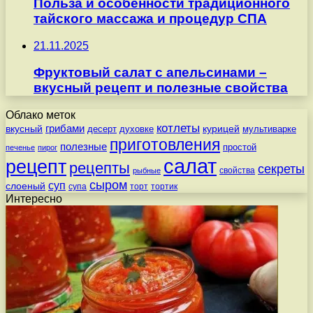
Польза и особенности традиционного
тайского массажа и процедур СПА
21.11.2025
Фруктовый салат с апельсинами –
вкусный рецепт и полезные свойства
Облако меток
котлеты
вкусный
грибами
курицей
десерт
духовке
мультиварке
приготовления
полезные
простой
печенье
пирог
салат
рецепт
рецепты
секреты
свойства
рыбные
сыром
суп
слоеный
супа
торт
тортик
Интересно