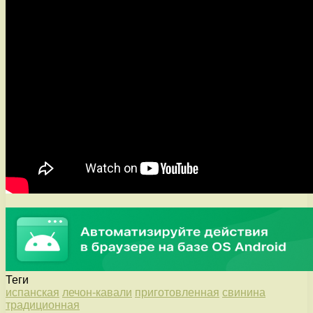
Теги
испанская
лечон-кавали
приготовленная
свинина
традиционная