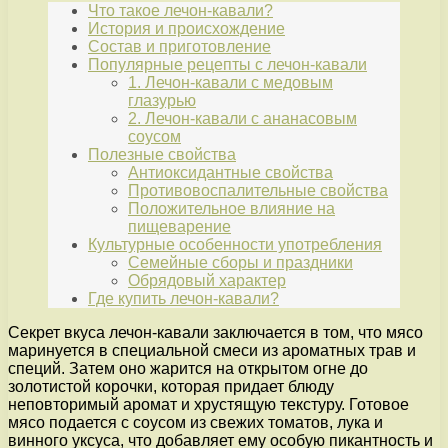
Что такое лечон-кавали?
История и происхождение
Состав и приготовление
Популярные рецепты с лечон-кавали
1. Лечон-кавали с медовым
глазурью
2. Лечон-кавали с ананасовым
соусом
Полезные свойства
Антиоксидантные свойства
Противовоспалительные свойства
Положительное влияние на
пищеварение
Культурные особенности употребления
Семейные сборы и праздники
Обрядовый характер
Где купить лечон-кавали?
Секрет вкуса лечон-кавали заключается в том, что мясо
маринуется в специальной смеси из ароматных трав и
специй. Затем оно жарится на открытом огне до
золотистой корочки, которая придает блюду
неповторимый аромат и хрустящую текстуру. Готовое
мясо подается с соусом из свежих томатов, лука и
винного уксуса, что добавляет ему особую пикантность и