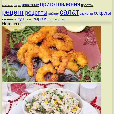
приготовления
полезные
простой
печенье
пирог
салат
рецепт
рецепты
секреты
свойства
рыбные
сыром
суп
слоеный
супа
торт
тортик
Интересно