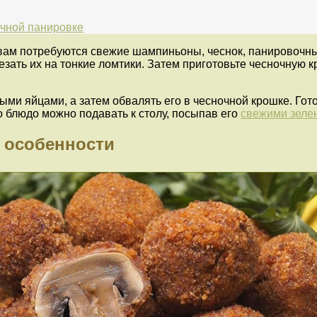
чной панировке
ам потребуются свежие шампиньоны, чеснок, панировочные 
зать их на тонкие ломтики. Затем приготовьте чесночную к
ми яйцами, а затем обвалять его в чесночной крошке. Го
о блюдо можно подавать к столу, посыпав его
свежими зеле
 особенности