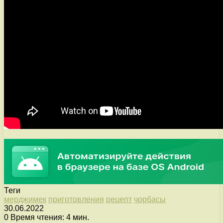
Теги
мерджимек
приготовления
рецепт
чорбасы
30.06.2022
0
Время чтения: 4 мин.