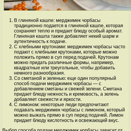
В глиняной кашпе: мерджимек чорбасы
традиционно подается в глиняной кашпе, которая
сохраняет тепло и придает блюду особый аромат.
Глиняная кашпа также добавляет некий шарм и
аутентичность к подаче.
С хлебными крутонами: мерджимек чорбасы часто
подают с хлебными крутонами, которые можно
положить прямо в суп перед подачей. Крутонам
можно придать различные формы, например,
квадратные или треугольные, чтобы добавить
немного разнообразия.
Со сметаной и зеленью: еще один популярный
способ подачи мерджимек чорбасы — с
добавлением сметаны и свежей зелени. Сметана
придает блюду нежность и кремовость, а зелень
добавляет свежести и яркости.
С лимоном: некоторые люди предпочитают
подавать мерджимек чорбасы с лимоном, который
можно выжать прямо в суп перед подачей. Лимон
придает блюду кислотность и освежающий вкус.
Выбор способа подачи мерджимек чорбасы зависит от