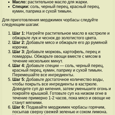
Масло:
растительное масло для жарки.
Специи:
соль, черный перец, красный перец,
кумин, паприка и сухой тимьян.
Для приготовления мерджимек чорбасы следуйте
следующим шагам:
Шаг 1:
Нагрейте растительное масло в кастрюле и
обжарьте лук и чеснок до золотистого цвета.
Шаг 2:
Добавьте мясо и обжарьте его до румяной
корочки.
Шаг 3:
Добавьте морковь, картофель, перец и
помидоры. Обжарьте овощи вместе с мясом в
течение нескольких минут.
Шаг 4:
Добавьте специи — соль, черный перец,
красный перец, кумин, паприку и сухой тимьян.
Перемешайте все ингредиенты.
Шаг 5:
Добавьте достаточное количество воды,
чтобы покрыть все ингредиенты в кастрюле.
Доведите суп до кипения, затем уменьшите огонь и
покройте крышкой. Готовьте суп на низком огне в
течение примерно 1-2 часов, пока мясо и овощи не
станут мягкими.
Шаг 6:
Подавайте мерджимек чорбасы горячим,
посыпав сверху свежей зеленью и соком лимона.