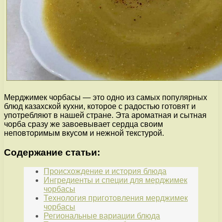
Мерджимек чорбасы — это одно из самых популярных
блюд казахской кухни, которое с радостью готовят и
употребляют в нашей стране. Эта ароматная и сытная
чорба сразу же завоевывает сердца своим
неповторимым вкусом и нежной текстурой.
Содержание статьи:
Происхождение и история блюда
Ингредиенты и специи для мерджимек
чорбасы
Технология приготовления мерджимек
чорбасы
Региональные вариации блюда