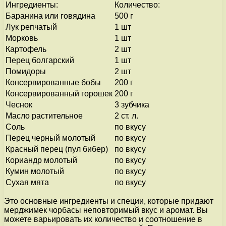
Ингредиенты:
Количество:
Баранина или говядина
500 г
Лук репчатый
1 шт
Морковь
1 шт
Картофель
2 шт
Перец болгарский
1 шт
Помидоры
2 шт
Консервированные бобы
200 г
Консервированный горошек
200 г
Чеснок
3 зубчика
Масло растительное
2 ст. л.
Соль
по вкусу
Перец черный молотый
по вкусу
Красный перец (пул бибер)
по вкусу
Кориандр молотый
по вкусу
Кумин молотый
по вкусу
Сухая мята
по вкусу
Это основные ингредиенты и специи, которые придают
мерджимек чорбасы неповторимый вкус и аромат. Вы
можете варьировать их количество и соотношение в