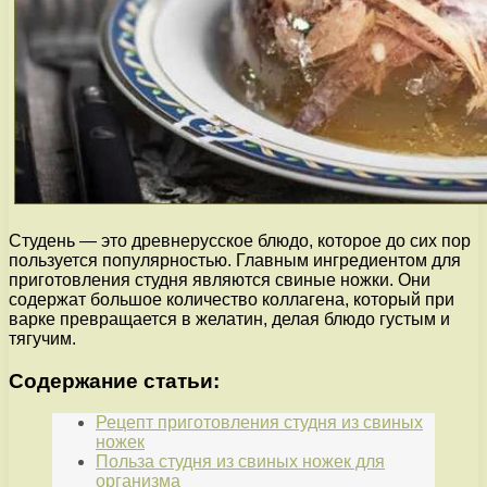
Студень — это древнерусское блюдо, которое до сих пор
пользуется популярностью. Главным ингредиентом для
приготовления студня являются свиные ножки. Они
содержат большое количество коллагена, который при
варке превращается в желатин, делая блюдо густым и
тягучим.
Содержание статьи:
Рецепт приготовления студня из свиных
ножек
Польза студня из свиных ножек для
организма