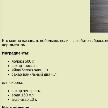
Его можно насыпать побольше, если вы любитель броского
пергаментом.
Ингредиенты:
яблоки 500 г.
сахар триста г.
яйца(белок) один шт.
сахар ванильный два ч.л.
для сиропа:
сахар четыреста г
вода 150 мл
агар-агар 10 г.
Изготовление: