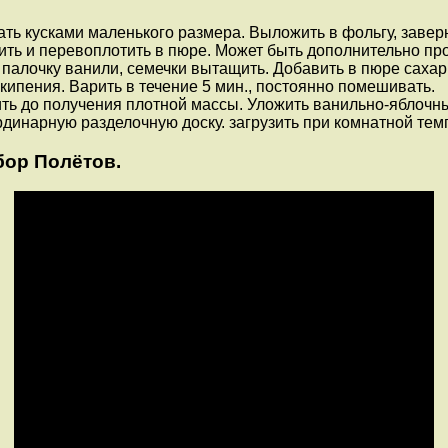
ать кусками маленького размера. Выложить в фольгу, завер
ить и перевоплотить в пюре. Может быть дополнительно про
 палочку ванили, семечки вытащить. Добавить в пюре сахар,
 кипения. Варить в течение 5 мин., постоянно помешивать.
ить до получения плотной массы. Уложить ванильно-яблочн
динарную разделочную доску. загрузить при комнатной тем
бор Полётов.